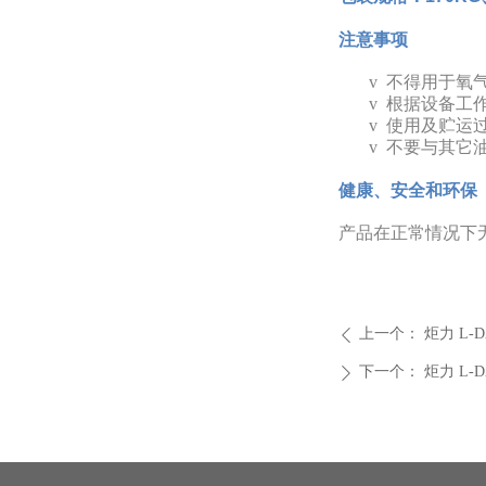
注意事项
v
不得用于氧
v
根据设备工
v
使用及贮运
v
不要与其它
健康、安全和环保
产品在正常情况下
上一个：
炬力 L-
ꄴ
下一个：
炬力 L-
ꄲ