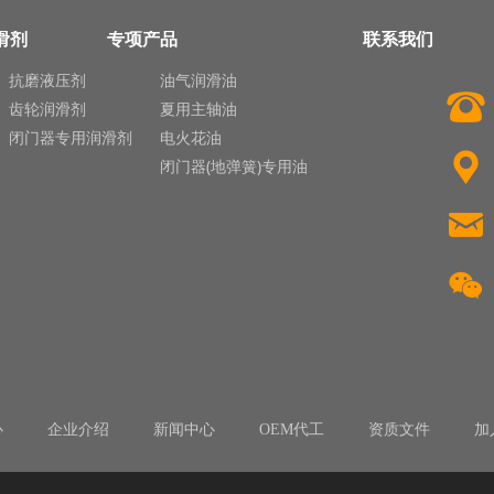
滑剂
专项产品
联系我们
抗磨液压剂
油气润滑油
뀰
齿轮润滑剂
夏用主轴油
闭门器专用润滑剂
电火花油
끇
闭门器(地弹簧)专用油
낂
너
心
企业介绍
新闻中心
OEM代工
资质文件
加