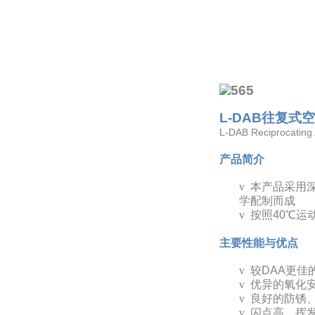
L-DAB
往复式空
L-DAB Reciprocating 
产品简介
v
本产品采用
学配制而成
v
按照40℃运动
主要性能与优点
v
较DAA更佳
v
优异的氧化
v
良好的防锈
v
闪点高，挥