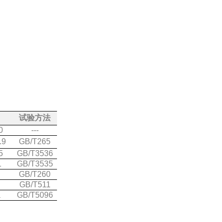
试验方法
0
---
.9
GB/T265
5
GB/T3536
1
GB/T3535
GB/T260
GB/T511
a
GB/T5096