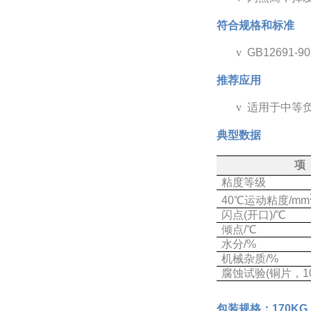
符合规格和标准
v
GB12691-
推荐应用
v
适用于中等
典型数据
项
粘度等级
40℃运动粘度/mm
闪点(开口)/℃
倾点/℃
水分/%
机械杂质/%
腐蚀试验(铜片，10
包装规格：170KG、