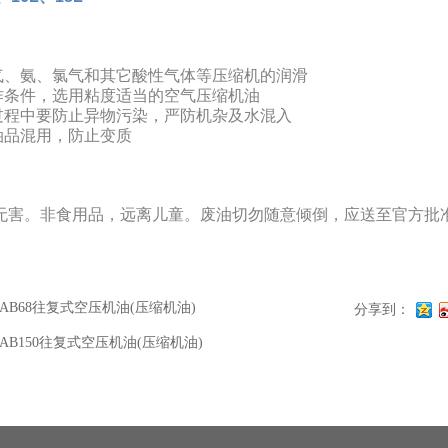
气、氨、氯气和其它酸性气体等压缩机的润滑
作条件，选用粘度适当的空气压缩机油
过程中要防止异物污染，严防机杂及水混入
油品混用，防止变质
无害。非食用品，远离儿童。废油切勿随意倾倒，应送至官方批
DAB68往复式空压机油(压缩机油)
分享到：
DAB150往复式空压机油(压缩机油)